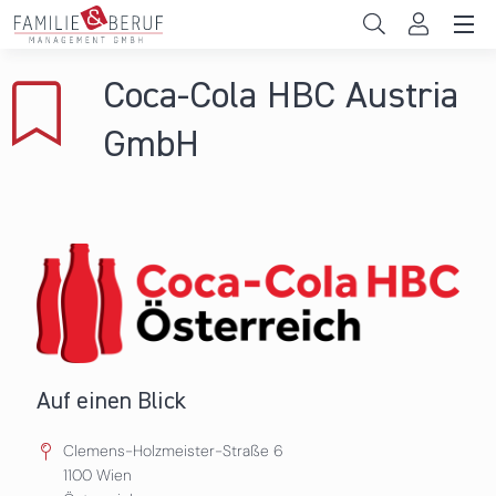
Direkt zum Inhalt
Unternehmen
Coca-Cola HBC Austria
Gemeinden
GmbH
Hochschulen
Persönliche Vereinbarkeit
Das sind wir
News & Events
Auf einen Blick
Clemens-Holzmeister-Straße 6
1100
Wien