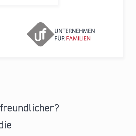
nfreundlicher?
die