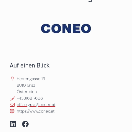
Auf einen Blick
Herrengasse 13
8010
Graz
Österreich
+43316817666
office.graz@coneo.at
https://www.coneo.at