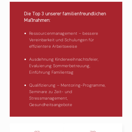
Die Top 3 unserer familienfreundlichen
Maßnahmen:
Ressourcenmanagement – bessere
Vereinbarkeit und Schulungen für
effizientere Arbeitsweise
Ausdehnung Kinderweihnachtsfeier,
Evaluierung Sommerbetreuung,
Einführung Familientag
Qualifizierung – Mentoring-Programme,
Seminare zu Zeit- und
Stressmanagement,
Gesundheitsangebote