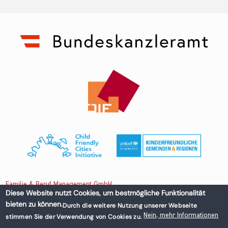
Familie & Beruf Management GmbH
Diese Website nutzt Cookies, um bestmögliche Funktionalität
bieten zu können.
Durch die weitere Nutzung unserer Webseite
Untere Donaustraße 13-15/3 1020 Wien, Austria
Nein, mehr Informationen
stimmen Sie der Verwendung von Cookies zu.
+43 1 218 50 70