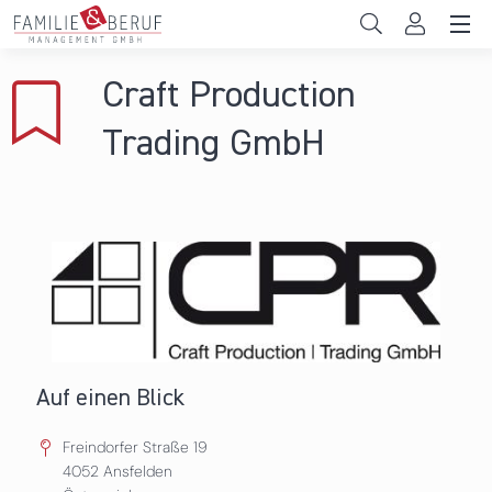
Direkt zum Inhalt
Unternehmen
Craft Production
Gemeinden
Trading GmbH
Hochschulen
Persönliche Vereinbarkeit
Das sind wir
News & Events
Auf einen Blick
Freindorfer Straße 19
4052
Ansfelden