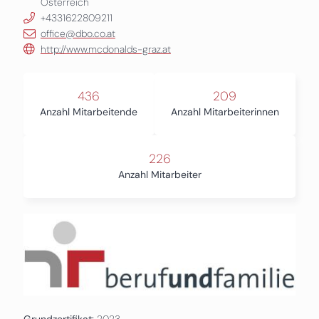
Österreich
+4331622809211
office@dbo.co.at
http://www.mcdonalds-graz.at
436
209
Anzahl Mitarbeitende
Anzahl Mitarbeiterinnen
226
Anzahl Mitarbeiter
Grundzertifikat:
2023