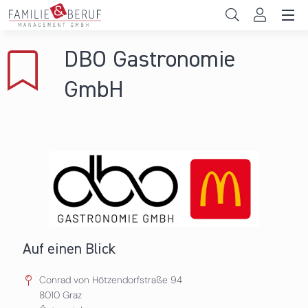
Direkt zum Inhalt
Unternehmen
DBO Gastronomie
Gemeinden
GmbH
Hochschulen
Persönliche Vereinbarkeit
Das sind wir
News & Events
Auf einen Blick
Conrad von Hötzendorfstraße 94
8010
Graz