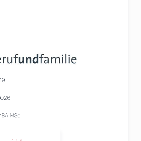
19
2026
 MBA MSc