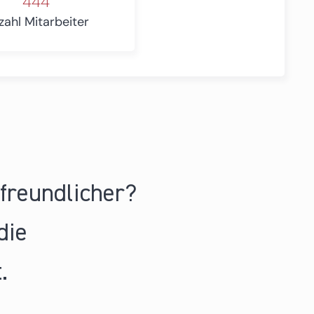
444
zahl Mitarbeiter
nfreundlicher?
die
.