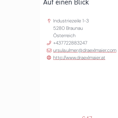
Auf einen Blick
Industriezeile 1-3
5280
Braunau
Österreich
+437722883247
ursula.ulmer@draexlmaier.com
http://www.draexlmaier.at