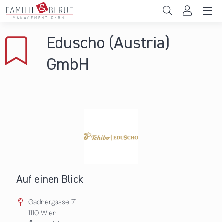
Direkt zum Inhalt
Unternehmen
Eduscho (Austria)
Gemeinden
GmbH
Hochschulen
Persönliche Vereinbarkeit
Das sind wir
News & Events
Auf einen Blick
Gadnergasse 71
1110
Wien