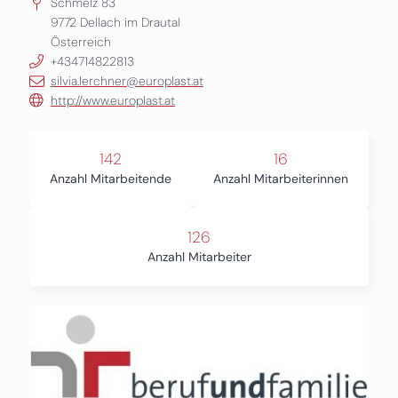
Schmelz 83
9772
Dellach im Drautal
Österreich
+434714822813
silvia.lerchner@europlast.at
http://www.europlast.at
142
16
Anzahl Mitarbeitende
Anzahl Mitarbeiterinnen
126
Anzahl Mitarbeiter