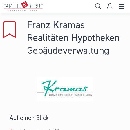
Direkt zum Inhalt
Unternehmen
Franz Kramas
Gemeinden
Realitäten Hypotheken
Hochschulen
Gebäudeverwaltung
Persönliche Vereinbarkeit
Das sind wir
News & Events
Auf einen Blick