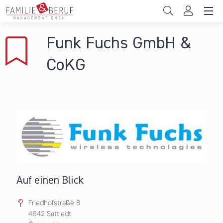
Direkt zum Inhalt
Unternehmen
Funk Fuchs GmbH &
Gemeinden
CoKG
Hochschulen
Persönliche Vereinbarkeit
Das sind wir
News & Events
Auf einen Blick
Friedhofstraße 8
4642
Sattledt