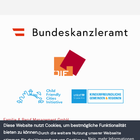
Familie & Beruf Management GmbH
Diese Website nutzt Cookies, um bestmögliche Funktionalität
bieten zu können.
Durch die weitere Nutzung unserer Webseite
Untere Donaustraße 13-15/3 1020 Wien, Austria
Nein, mehr Informationen