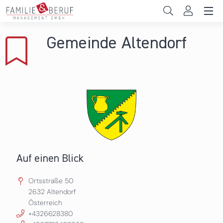
Direkt zum Inhalt
Unternehmen
Gemeinde Altendorf
Gemeinden
Hochschulen
Persönliche Vereinbarkeit
Das sind wir
News & Events
Auf einen Blick
Ortsstraße 50
2632
Altendorf
Österreich
+4326628380