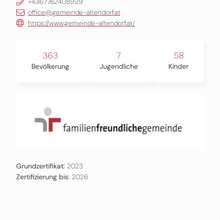
+4367762408929
office@gemeinde-altendorf.at
https://www.gemeinde-altendorf.at/
363
7
58
Bevölkerung
Jugendliche
Kinder
Grundzertifikat:
2023
Zertifizierung bis:
2026