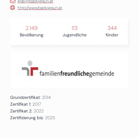
gde@badvigaun.at
http://www.badvigaun.at
2.149
113
344
Bevölkerung
Jugendliche
Kinder
Grundzertifikat:
2014
Zertifikat 1:
2017
Zertifikat 2:
2022
Zertifizierung bis:
2025