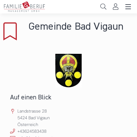
Direkt zum Inhalt
Unternehmen
Gemeinde Bad Vigaun
Gemeinden
Hochschulen
Persönliche Vereinbarkeit
Das sind wir
News & Events
Auf einen Blick
Landstrasse 28
5424
Bad Vigaun
Österreich
+43624583438