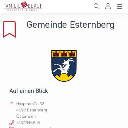
Direkt zum Inhalt
Unternehmen
Gemeinde Esternberg
Gemeinden
Hochschulen
Persönliche Vereinbarkeit
Das sind wir
News & Events
Auf einen Blick
Hauptstraße 33
4092
Esternberg
Österreich
+4377146655