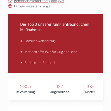
gemeinde@esternberg.ooe.gv.at
http://www.esternberg.at
Die Top 3 unserer familienfreundlichen
Maßnahmen:
Familienwandertag
Indoortreffpunkt für Jugendliche
Badelift im Freibad
2.855
122
373
Bevölkerung
Jugendliche
Kinder