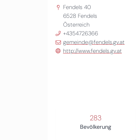
Fendels 40
6528
Fendels
Österreich
+4354726366
gemeinde@fendels.gv.at
http://www.fendels.gv.at
283
Bevölkerung