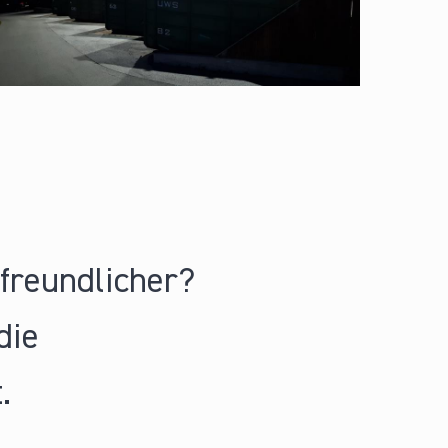
nfreundlicher?
die
.