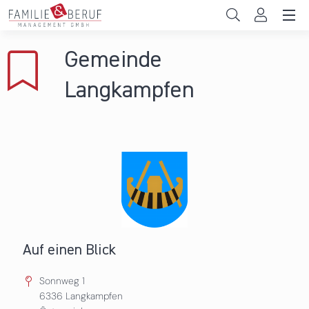
Direkt zum Inhalt
Unternehmen
Gemeinde
Gemeinden
Langkampfen
Hochschulen
Persönliche Vereinbarkeit
Das sind wir
News & Events
Auf einen Blick
Sonnweg 1
6336
Langkampfen