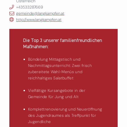
Österreich
+43533287669
gemeinde@langkampfen.at
http://www.langkampfen.at
Die Top 3 unserer familienfreundlichen
Maßnahmen:
Bündelung Mittagstisch und
Nachmittagsunterricht: Zwei frisch
zubereitete Wahl-Menüs und
reichhaltiges Salatbuffet
Vielfältige Kursangebote in der
Gemeinde für Jung und Alt
Komplettrenovierung und Neueröffnung
des Jugendraumes als Treffpunkt für
Jugendliche