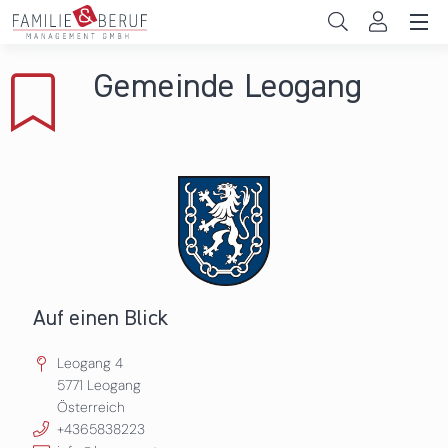
Direkt zum Inhalt
Unternehmen
Gemeinde Leogang
Gemeinden
Hochschulen
Persönliche Vereinbarkeit
Das sind wir
News & Events
Auf einen Blick
Leogang 4
5771
Leogang
Österreich
+4365838223