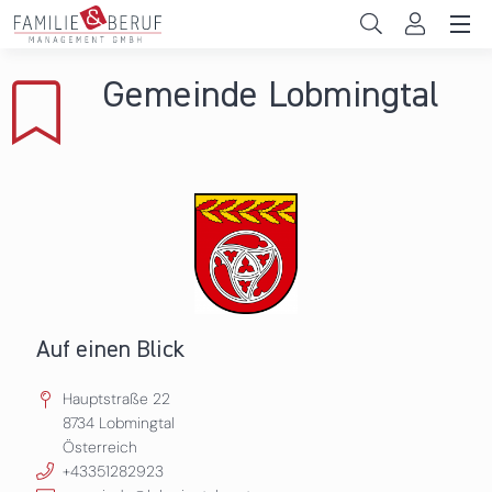
Direkt zum Inhalt
Unternehmen
Gemeinde Lobmingtal
Gemeinden
Hochschulen
Persönliche Vereinbarkeit
Das sind wir
News & Events
Auf einen Blick
Hauptstraße 22
8734
Lobmingtal
Österreich
+43351282923