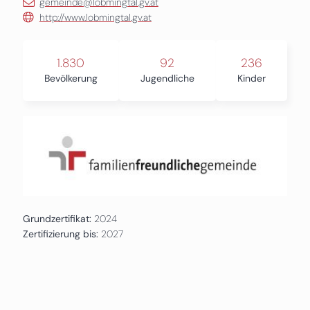
gemeinde@lobmingtal.gv.at
http://www.lobmingtal.gv.at
1.830
92
236
Bevölkerung
Jugendliche
Kinder
Grundzertifikat:
2024
Zertifizierung bis:
2027