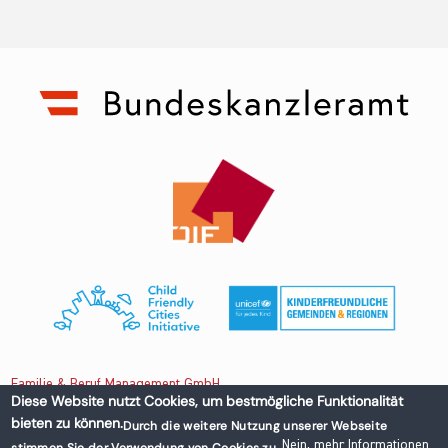
Familie & Beruf Management GmbH
Diese Website nutzt Cookies, um bestmögliche Funktionalität
bieten zu können.
Durch die weitere Nutzung unserer Webseite
Untere Donaustraße 13-15/3 1020 Wien, Austria
Nein, mehr Informationen