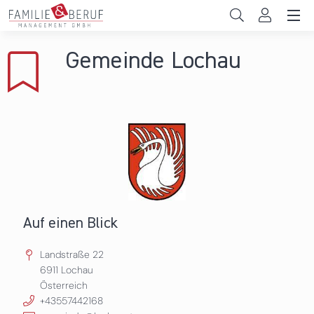
Direkt zum Inhalt
Unternehmen
Gemeinde Lochau
Gemeinden
Hochschulen
Persönliche Vereinbarkeit
Das sind wir
News & Events
Auf einen Blick
Landstraße 22
6911
Lochau
Österreich
+43557442168