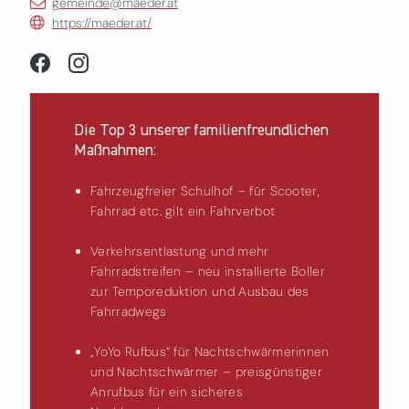
gemeinde@maeder.at
https://maeder.at/
Die Top 3 unserer familienfreundlichen
Maßnahmen:
Fahrzeugfreier Schulhof – für Scooter,
Fahrrad etc. gilt ein Fahrverbot
Verkehrsentlastung und mehr
Fahrradstreifen – neu installierte Boller
zur Temporeduktion und Ausbau des
Fahrradwegs
„YoYo Rufbus“ für Nachtschwärmerinnen
und Nachtschwärmer – preisgünstiger
Anrufbus für ein sicheres