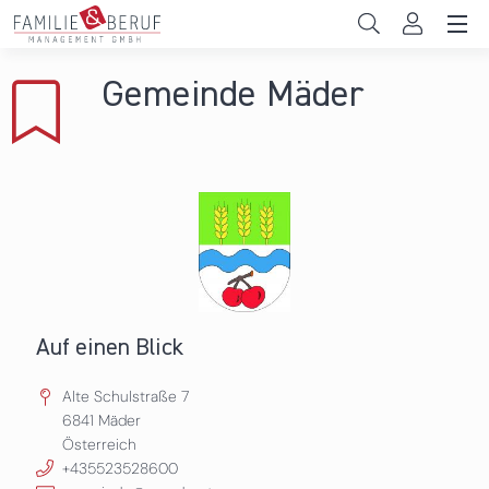
Direkt zum Inhalt
Unternehmen
Gemeinde Mäder
Gemeinden
Hochschulen
Persönliche Vereinbarkeit
Das sind wir
News & Events
Auf einen Blick
Alte Schulstraße 7
6841
Mäder
Österreich
+435523528600