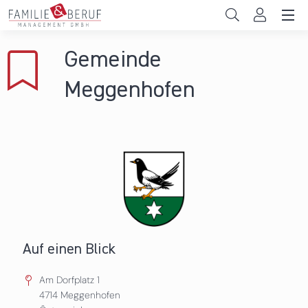
Direkt zum Inhalt
Unternehmen
Gemeinde
Gemeinden
Meggenhofen
Hochschulen
Persönliche Vereinbarkeit
Das sind wir
News & Events
Auf einen Blick
Am Dorfplatz 1
4714
Meggenhofen