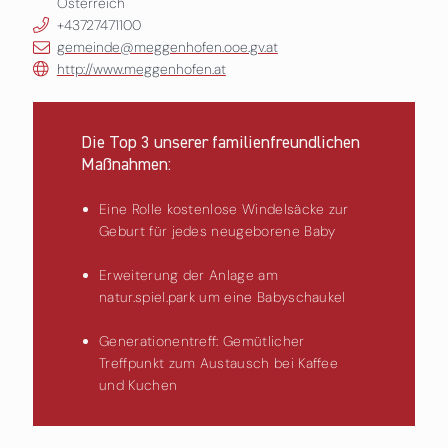
Österreich
+43727471100
gemeinde@meggenhofen.ooe.gv.at
http://www.meggenhofen.at
Die Top 3 unserer familienfreundlichen
Maßnahmen:
Eine Rolle kostenlose Windelsäcke zur
Geburt für jedes neugeborene Baby
Erweiterung der Anlage am
natur.spiel.park um eine Babyschaukel
Generationentreff: Gemütlicher
Treffpunkt zum Austausch bei Kaffee
und Kuchen