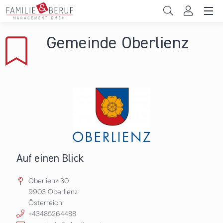
Direkt zum Inhalt
Unternehmen
Gemeinde Oberlienz
Gemeinden
Hochschulen
Persönliche Vereinbarkeit
Das sind wir
News & Events
Auf einen Blick
Oberlienz 30
9903
Oberlienz
Österreich
+43485264488