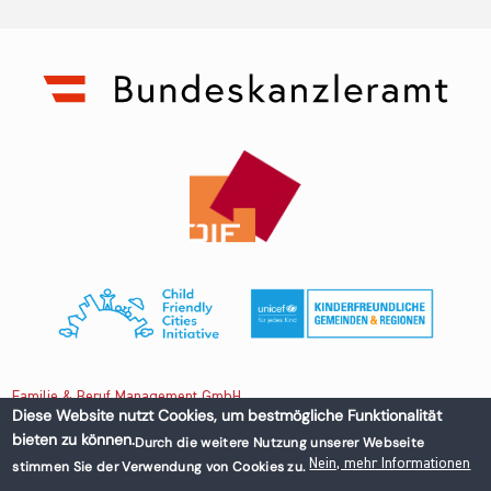
Familie & Beruf Management GmbH
Diese Website nutzt Cookies, um bestmögliche Funktionalität
bieten zu können.
Durch die weitere Nutzung unserer Webseite
Untere Donaustraße 13-15/3 1020 Wien, Austria
Nein, mehr Informationen
stimmen Sie der Verwendung von Cookies zu.
+43 1 218 50 70