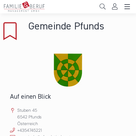
Direkt zum Inhalt
Unternehmen
Gemeinde Pfunds
Gemeinden
Hochschulen
Persönliche Vereinbarkeit
Das sind wir
News & Events
Auf einen Blick
Stuben 45
6542
Pfunds
Österreich
+4354745221