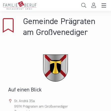
Direkt zum Inhalt
Unternehmen
Gemeinde Prägraten
Gemeinden
am Großvenediger
Hochschulen
Persönliche Vereinbarkeit
Das sind wir
News & Events
Auf einen Blick
St. Andrä 35a
9974
Prägraten am Großvenediger