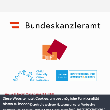
Familie & Beruf Management GmbH
Diese Website nutzt Cookies, um bestmögliche Funktionalität
bieten zu können.
Durch die weitere Nutzung unserer Webseite
Untere Donaustraße 13-15/3 1020 Wien, Austria
Nein, mehr Informationen