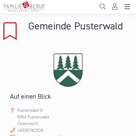
Direkt zum Inhalt
Unternehmen
Gemeinde Pusterwald
Gemeinden
Hochschulen
Persönliche Vereinbarkeit
Das sind wir
News & Events
Auf einen Blick
Pusterwald 51
8764
Pusterwald
Österreich
+4335742205