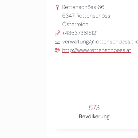
Rettenschöss 66
6347
Rettenschöss
Österreich
+435373618121
verwaltung@rettenschoess.tirol
http://www.rettenschoess.at
573
Bevölkerung