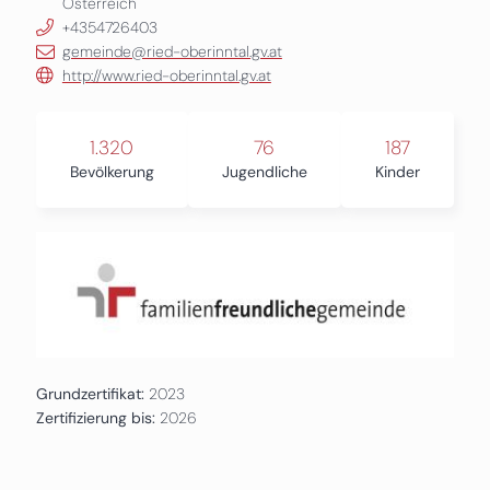
Österreich
+4354726403
gemeinde@ried-oberinntal.gv.at
http://www.ried-oberinntal.gv.at
1.320
76
187
Bevölkerung
Jugendliche
Kinder
Grundzertifikat:
2023
Zertifizierung bis:
2026