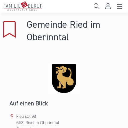
Direkt zum Inhalt
Unternehmen
Gemeinde Ried im
Gemeinden
Oberinntal
Hochschulen
Persönliche Vereinbarkeit
Das sind wir
News & Events
Auf einen Blick
Ried i.O. 98
6531
Ried im Oberinntal