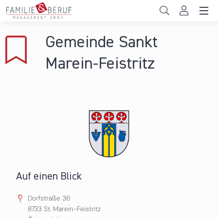
Direkt zum Inhalt
Unternehmen
Gemeinde Sankt
Gemeinden
Marein-Feistritz
Hochschulen
Persönliche Vereinbarkeit
Das sind wir
News & Events
Auf einen Blick
Dorfstraße 36
8733
St. Marein-Feistritz