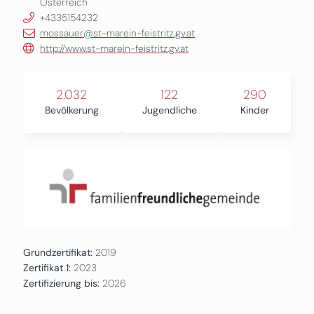
Österreich
+4335154232
mossauer@st-marein-feistritz.gv.at
http://www.st-marein-feistritz.gv.at
2.032
122
290
Bevölkerung
Jugendliche
Kinder
Grundzertifikat:
2019
Zertifikat 1:
2023
Zertifizierung bis:
2026