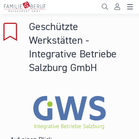
Direkt zum Inhalt
Unternehmen
Geschützte
Gemeinden
Werkstätten -
Hochschulen
Integrative Betriebe
Persönliche Vereinbarkeit
Salzburg GmbH
Das sind wir
News & Events