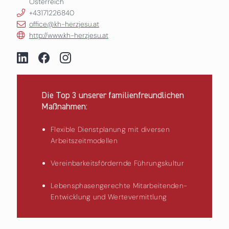
Österreich
+43171226840
office@kh-herzjesu.at
http://www.kh-herzjesu.at
Die Top 3 unserer familienfreundlichen
Maßnahmen:
Flexible Dienstplanung mit diversen
Arbeitszeitmodellen
Vereinbarkeitsfördernde Führungskultur
Lebensphasengerechte Mitarbeitenden-
Entwicklung und Wertevermittlung