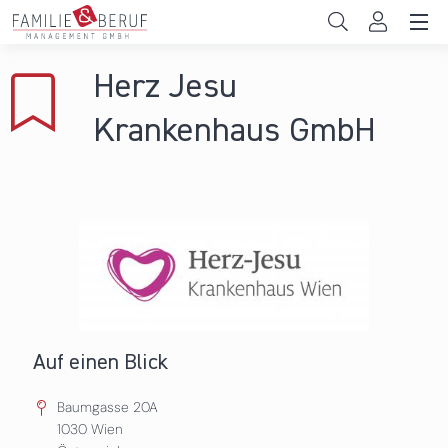
Direkt zum Inhalt
Unternehmen
Herz Jesu
Gemeinden
Krankenhaus GmbH
Hochschulen
Persönliche Vereinbarkeit
Das sind wir
News & Events
Auf einen Blick
Baumgasse 20A
1030
Wien