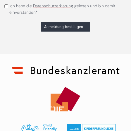
Ich habe die
Datenschutzerklärung
gelesen und bin damit
einverstanden*
Anmeldung bestätigen