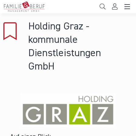
Direkt zum Inhalt
Unternehmen
Holding Graz -
Gemeinden
kommunale
Hochschulen
Dienstleistungen
Persönliche Vereinbarkeit
GmbH
Das sind wir
News & Events