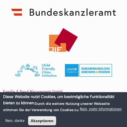
Familie & Beruf Management GmbH
Diese Website nutzt Cookies, um bestmögliche Funktionalität
bieten zu können.
Durch die weitere Nutzung unserer Webseite
Untere Donaustraße 13-15/3 1020 Wien, Austria
Nein, mehr Informationen
stimmen Sie der Verwendung von Cookies zu.
+43 1 218 50 70
office@familieundberuf.at
Akzeptieren
Nein, danke
Impressum
Datenschutz