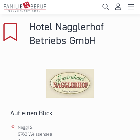
Direkt zum Inhalt
Unternehmen
Hotel Nagglerhof
Gemeinden
Betriebs GmbH
Hochschulen
Persönliche Vereinbarkeit
Das sind wir
News & Events
Auf einen Blick
Naggl 2
9762
Weissensee