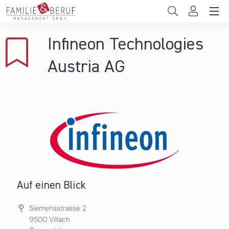
Direkt zum Inhalt
Unternehmen
Infineon Technologies
Gemeinden
Austria AG
Hochschulen
Persönliche Vereinbarkeit
Das sind wir
News & Events
Auf einen Blick
Siemensstrasse 2
9500
Villach