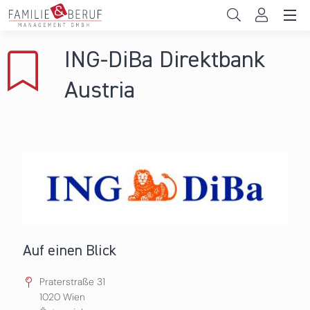
Direkt zum Inhalt
Unternehmen
ING-DiBa Direktbank
Gemeinden
Austria
Hochschulen
Persönliche Vereinbarkeit
Das sind wir
News & Events
Auf einen Blick
Praterstraße 31
1020
Wien