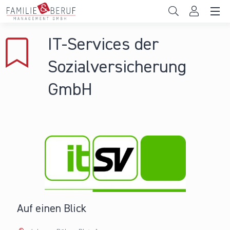
Direkt zum Inhalt
Unternehmen
IT-Services der
Gemeinden
Sozialversicherung
Hochschulen
GmbH
Persönliche Vereinbarkeit
Das sind wir
News & Events
Auf einen Blick