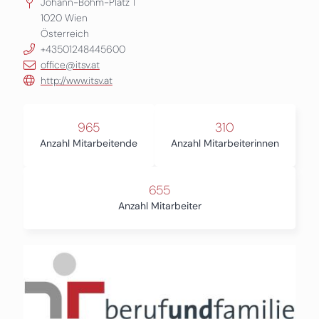
Johann-Böhm-Platz 1
1020
Wien
Österreich
+43501248445600
office@itsv.at
http://www.itsv.at
965
310
Anzahl Mitarbeitende
Anzahl Mitarbeiterinnen
655
Anzahl Mitarbeiter