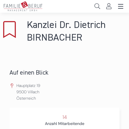
Direkt zum Inhalt
Unternehmen
Kanzlei Dr. Dietrich
Gemeinden
BIRNBACHER
Hochschulen
Persönliche Vereinbarkeit
Auf einen Blick
Das sind wir
Hauptplatz 19
News & Events
9500
Villach
Österreich
14
Anzahl Mitarbeitende