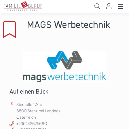
Direkt zum Inhalt
Unternehmen
MAGS Werbetechnik
Gemeinden
Hochschulen
Persönliche Vereinbarkeit
Das sind wir
News & Events
Auf einen Blick
Stampfle 173 b
6500
Stanz bei Landeck
Österreich
+435442625660