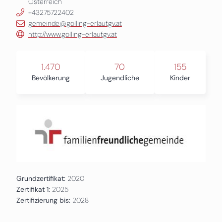
Österreich
+43275722402
gemeinde@golling-erlauf.gv.at
http://www.golling-erlauf.gv.at
1.470
70
155
Bevölkerung
Jugendliche
Kinder
Grundzertifikat:
2020
Zertifikat 1:
2025
Zertifizierung bis:
2028