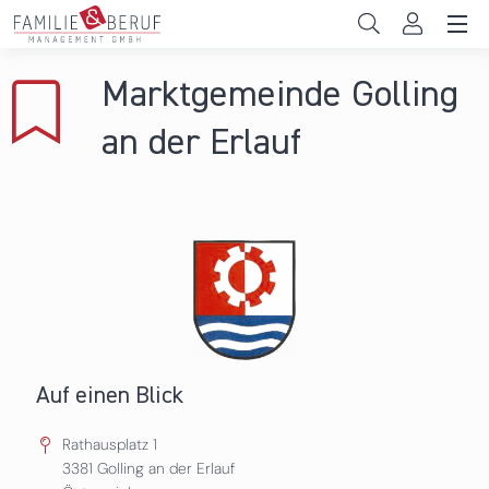
Direkt zum Inhalt
Unternehmen
Marktgemeinde Golling
Gemeinden
an der Erlauf
Hochschulen
Persönliche Vereinbarkeit
Das sind wir
News & Events
Auf einen Blick
Rathausplatz 1
3381
Golling an der Erlauf