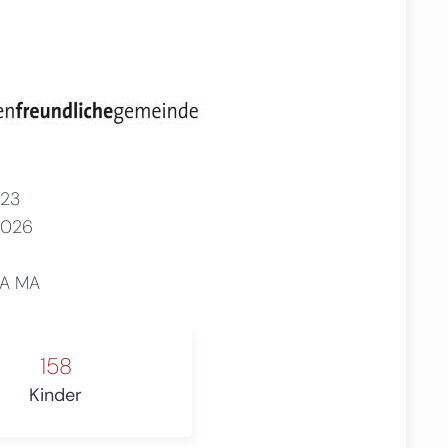
23
2026
BA MA
158
Kinder