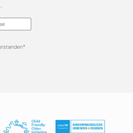
.
erstanden*