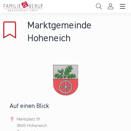
Direkt zum Inhalt
Unternehmen
Marktgemeinde
Gemeinden
Hoheneich
Hochschulen
Persönliche Vereinbarkeit
Das sind wir
News & Events
Auf einen Blick
Marktplatz 91
3945
Hoheneich