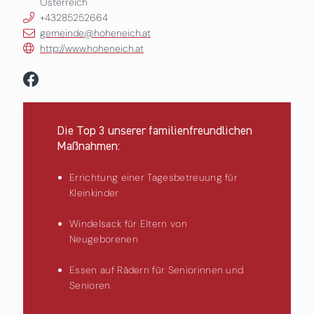
Österreich
+43285252664
gemeinde@hoheneich.at
http://www.hoheneich.at
Die Top 3 unserer familienfreundlichen
Maßnahmen:
Errichtung einer Tagesbetreuung für
Kleinkinder
Windelsack für Eltern von
Neugeborenen
Essen auf Rädern für Seniorinnen und
Senioren