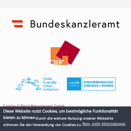
Familie & Beruf Management GmbH
Diese Website nutzt Cookies, um bestmögliche Funktionalität
bieten zu können.
Durch die weitere Nutzung unserer Webseite
Untere Donaustraße 13-15/3 1020 Wien, Austria
Nein, mehr Informationen
stimmen Sie der Verwendung von Cookies zu.
+43 1 218 50 70