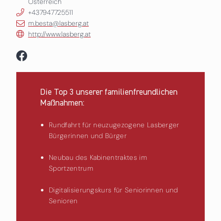
Österreich
+437947725511
m.besta@lasberg.at
http://www.lasberg.at
Die Top 3 unserer familienfreundlichen
Maßnahmen:
Rundfahrt für neuzugezogene Lasberger
Bürgerinnen und Bürger
Neubau des Kabinentraktes im
Sportzentrum
Digitalisierungskurs für Seniorinnen und
Senioren