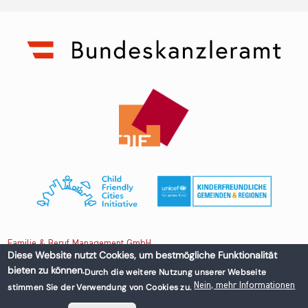
Familie & Beruf Management GmbH
Diese Website nutzt Cookies, um bestmögliche Funktionalität
bieten zu können.
Durch die weitere Nutzung unserer Webseite
Untere Donaustraße 13-15/3 1020 Wien, Austria
Nein, mehr Informationen
stimmen Sie der Verwendung von Cookies zu.
+43 1 218 50 70
office@familieundberuf.at