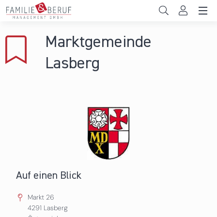
Direkt zum Inhalt
Unternehmen
Marktgemeinde
Gemeinden
Lasberg
Hochschulen
Persönliche Vereinbarkeit
Das sind wir
News & Events
Auf einen Blick
Markt 26
4291
Lasberg