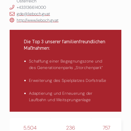
Österreich
+433136614000
gde@lieboch.gv.at
http://www.lieboch.gv.at
Die Top 3 unserer familienfreundlichen
Maßnahmen:
Schaffung einer Begegnungszone und
des Generationenparks „Storchenpark“
Erweiterung des Spielplatzes Dorfstraße
Adaptierung und Erneuerung der
Laufbahn und Weitsprunganlage
5.504
236
757