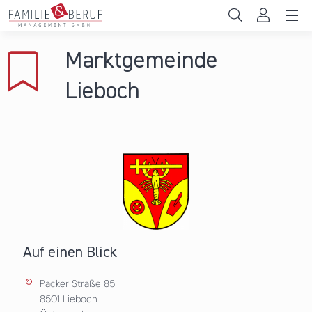
Direkt zum Inhalt
Unternehmen
Marktgemeinde
Gemeinden
Lieboch
Hochschulen
Persönliche Vereinbarkeit
Das sind wir
News & Events
Auf einen Blick
Packer Straße 85
8501
Lieboch