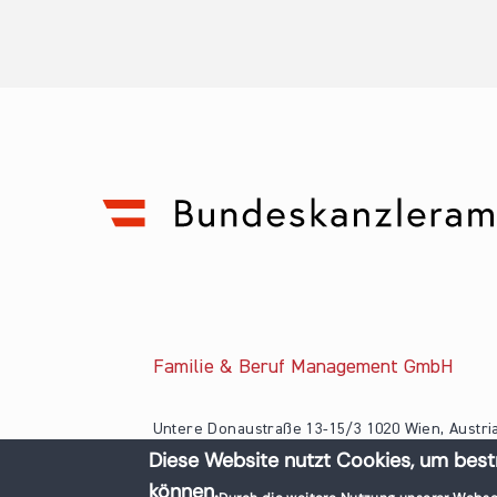
Familie & Beruf Management GmbH
Untere Donaustraße 13-15/3 1020 Wien, Austri
Diese Website nutzt Cookies, um best
+43 1 218 50 70
können.
office@familieundberuf.at