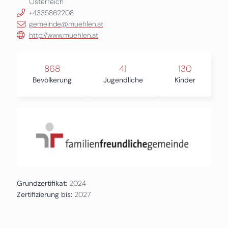
Österreich
+4335862208
gemeinde@muehlen.at
http://www.muehlen.at
868
41
130
Bevölkerung
Jugendliche
Kinder
Grundzertifikat:
2024
Zertifizierung bis:
2027