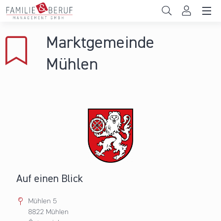
Direkt zum Inhalt
Unternehmen
Marktgemeinde
Gemeinden
Mühlen
Hochschulen
Persönliche Vereinbarkeit
Das sind wir
News & Events
Auf einen Blick
Mühlen 5
8822
Mühlen