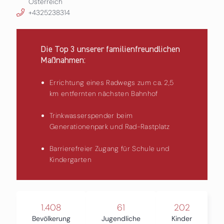
Österreich
+4325238314
Die Top 3 unserer familienfreundlichen
Maßnahmen:
Errichtung eines Radwegs zum ca. 2,5
km entfernten nächsten Bahnhof
Trinkwasserspender beim
Generationenpark und Rad-Rastplatz
Barrierefreier Zugang für Schule und
Kindergarten
1.408
61
202
Bevölkerung
Jugendliche
Kinder