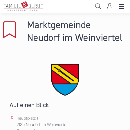
Direkt zum Inhalt
Unternehmen
Marktgemeinde
Gemeinden
Neudorf im Weinviertel
Hochschulen
Persönliche Vereinbarkeit
Das sind wir
News & Events
Auf einen Blick
Hauptplatz 1
2135
Neudorf im Weinviertel