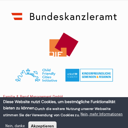
Familie & Beruf Management GmbH
Diese Website nutzt Cookies, um bestmögliche Funktionalität
bieten zu können.
Durch die weitere Nutzung unserer Webseite
Untere Donaustraße 13-15/3 1020 Wien, Austria
Nein, mehr Informationen
stimmen Sie der Verwendung von Cookies zu.
+43 1 218 50 70
office@familieundberuf.at
Akzeptieren
Nein, danke