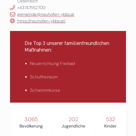
Österreich
+43747552700
gemeinde@neuhofen-ybbs.at
https://neuhofen-ybbs.at/
Die Top 3 unserer familienfreundlichen
Maßnahmen:
Neuerrichtung Freibad
Schulfreiraum
Schwimmkurse
3.065
202
532
Bevölkerung
Jugendliche
Kinder