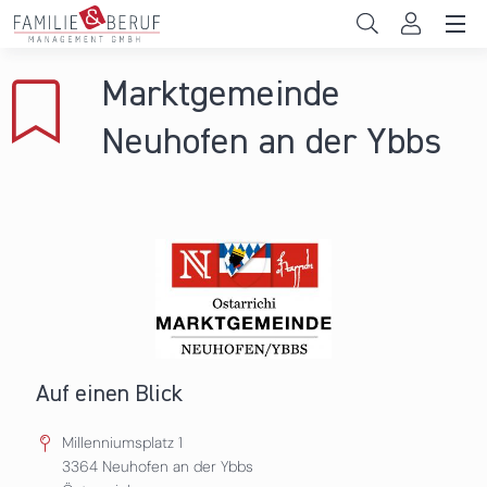
Direkt zum Inhalt
Unternehmen
Marktgemeinde
Gemeinden
Neuhofen an der Ybbs
Hochschulen
Persönliche Vereinbarkeit
Das sind wir
News & Events
Auf einen Blick
Millenniumsplatz 1
3364
Neuhofen an der Ybbs