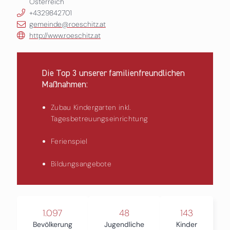
Österreich
+4329842701
gemeinde@roeschitz.at
http://www.roeschitz.at
Die Top 3 unserer familienfreundlichen
Maßnahmen:
Zubau Kindergarten inkl.
Tagesbetreuungseinrichtung
Ferienspiel
Bildungsangebote
1.097
48
143
Bevölkerung
Jugendliche
Kinder