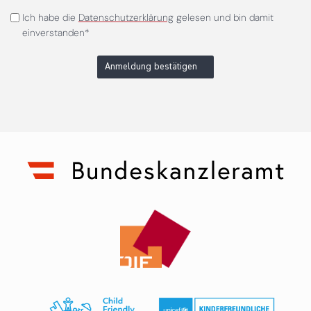
Ich habe die
Datenschutzerklärung
gelesen und bin damit
einverstanden*
Anmeldung bestätigen