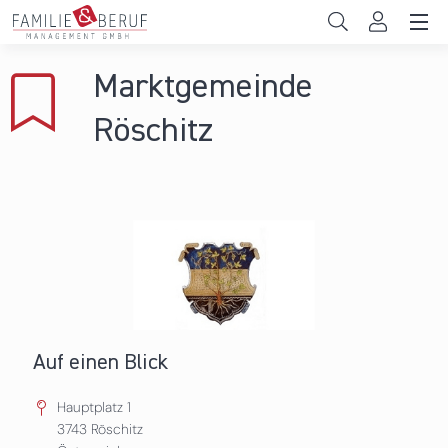
Direkt zum Inhalt
Unternehmen
Marktgemeinde
Gemeinden
Röschitz
Hochschulen
Persönliche Vereinbarkeit
Das sind wir
News & Events
Auf einen Blick
Hauptplatz 1
3743
Röschitz