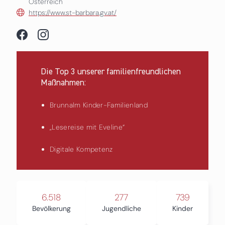
Österreich
https://www.st-barbara.gv.at/
Die Top 3 unserer familienfreundlichen
Maßnahmen:
Brunnalm Kinder-Familienland
„Lesereise mit Eveline“
Digitale Kompetenz
6.518
277
739
Bevölkerung
Jugendliche
Kinder