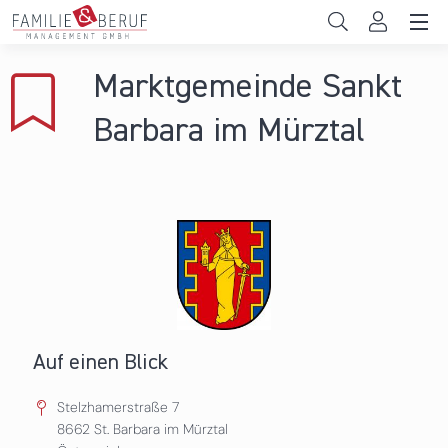
Direkt zum Inhalt
Unternehmen
Marktgemeinde Sankt
Gemeinden
Barbara im Mürztal
Hochschulen
Persönliche Vereinbarkeit
Das sind wir
News & Events
Auf einen Blick
Stelzhamerstraße 7
8662
St. Barbara im Mürztal