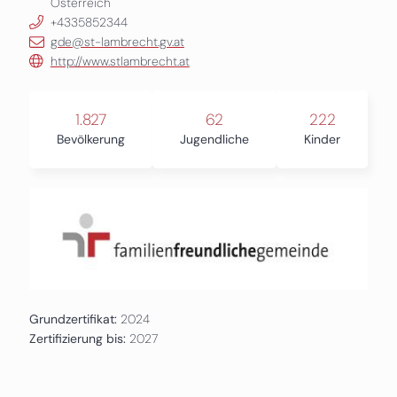
Österreich
+4335852344
gde@st-lambrecht.gv.at
http://www.stlambrecht.at
1.827
62
222
Bevölkerung
Jugendliche
Kinder
Grundzertifikat:
2024
Zertifizierung bis:
2027