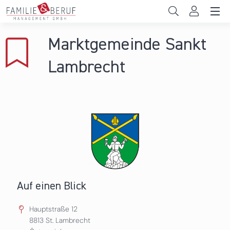
Direkt zum Inhalt
Unternehmen
Marktgemeinde Sankt
Gemeinden
Lambrecht
Hochschulen
Persönliche Vereinbarkeit
Das sind wir
News & Events
Auf einen Blick
Hauptstraße 12
8813
St. Lambrecht