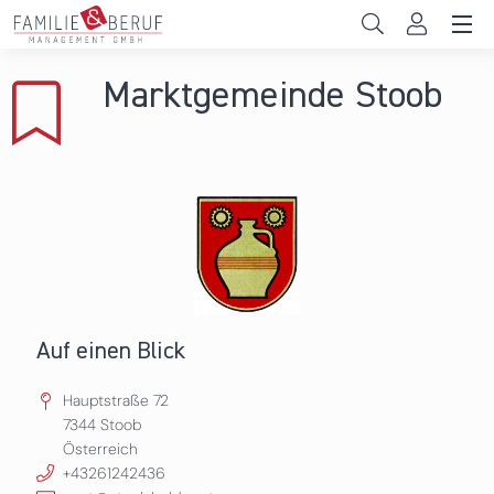
Direkt zum Inhalt
Unternehmen
Marktgemeinde Stoob
Gemeinden
Hochschulen
Persönliche Vereinbarkeit
Das sind wir
News & Events
Auf einen Blick
Hauptstraße 72
7344
Stoob
Österreich
+43261242436