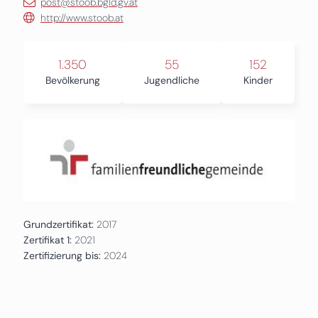
post@stoob.bgld.gv.at
http://www.stoob.at
1.350
55
152
Bevölkerung
Jugendliche
Kinder
Grundzertifikat:
2017
Zertifikat 1:
2021
Zertifizierung bis:
2024